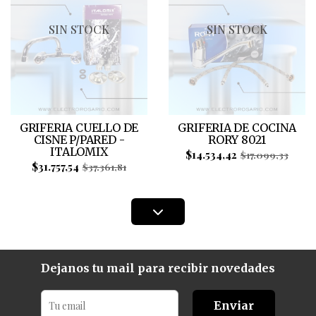
SIN STOCK
SIN STOCK
GRIFERIA CUELLO DE
GRIFERIA DE COCINA
CISNE P/PARED -
RORY 8021
ITALOMIX
$14.534,42
$17.099,33
$31.757,54
$37.361,81
Dejanos tu mail para recibir novedades
Enviar