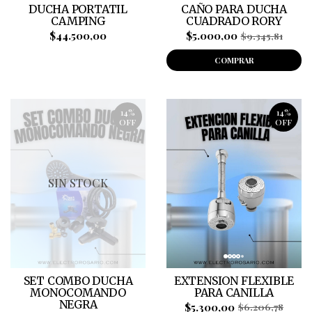
DUCHA PORTATIL
CAÑO PARA DUCHA
CAMPING
CUADRADO RORY
$44.500,00
$5.000,00
$9.345,81
COMPRAR
14%
14%
OFF
OFF
SIN STOCK
SET COMBO DUCHA
EXTENSION FLEXIBLE
MONOCOMANDO
PARA CANILLA
NEGRA
$5.300,00
$6.206,78