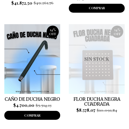
$41.872,50
$49.261,76
COMPRAR
14%
14%
OFF
OFF
SIN STOCK
CAÑO DE DUCHA NEGRO
FLOR DUCHA NEGRA
CUADRADA
$4.700,00
$5.514,13
$8.578,07
$10.091,84
COMPRAR