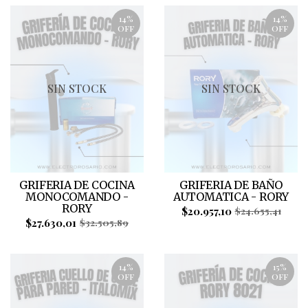
14%
14%
OFF
OFF
SIN STOCK
SIN STOCK
GRIFERIA DE COCINA
GRIFERIA DE BAÑO
MONOCOMANDO -
AUTOMATICA - RORY
RORY
$20.957,10
$24.655,41
$27.630,01
$32.505,89
14%
15%
OFF
OFF