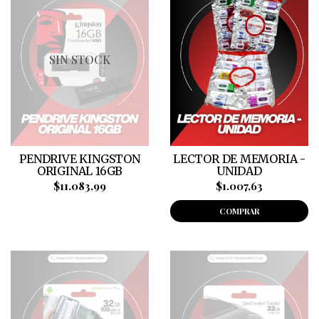
SIN STOCK
PENDRIVE KINGSTON
LECTOR DE MEMORIA -
ORIGINAL 16GB
UNIDAD
$11.083,99
$1.007,63
COMPRAR