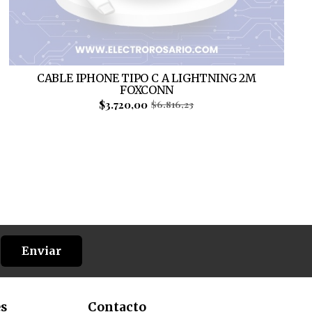
CABLE IPHONE TIPO C A LIGHTNING 2M
FOXCONN
$3.720,00
$6.816,23
Enviar
es
Contacto