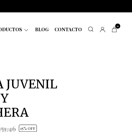
0
ODUCTOS
BLOG
CONTACTO
 JUVENIL
 Y
HERA
51,46
15
% OFF