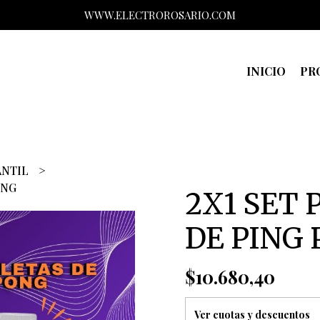
WWW.ELECTROROSARIO.COM
INICIO
PR
ANTIL
ONG
2X1 SET 
DE PING
$10.680,40
Ver cuotas y descuentos