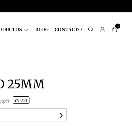
0
ODUCTOS
BLOG
CONTACTO
O 25MM
,40
4
% OFF