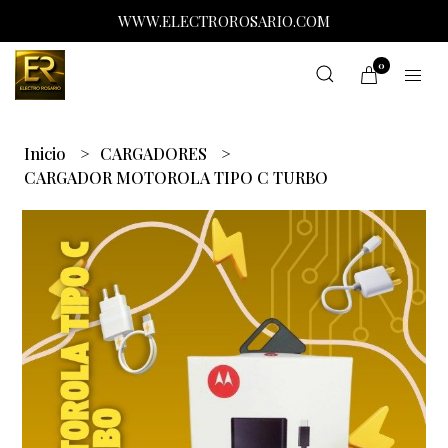
WWW.ELECTROROSARIO.COM
0
Inicio
CARGADORES
CARGADOR MOTOROLA TIPO C TURBO