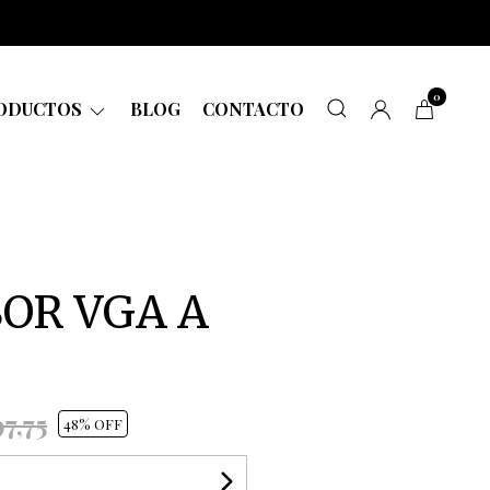
0
ODUCTOS
BLOG
CONTACTO
OR VGA A
7,75
48
% OFF